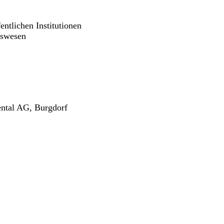
ntlichen Institutionen
tswesen
ental AG, Burgdorf