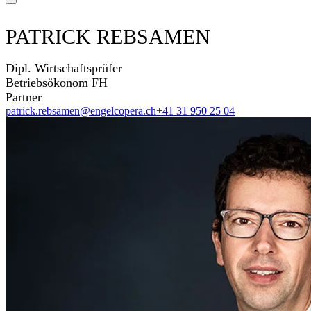
PATRICK REBSAMEN
Dipl. Wirtschaftsprüfer
Betriebsökonom FH
Partner
patrick.rebsamen@engelcopera.ch
+41 31 950 25 04