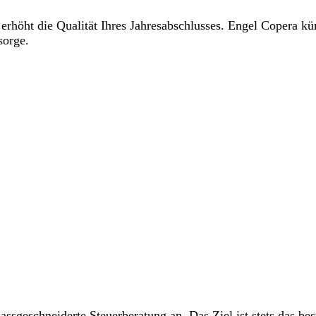
 erhöht die Qualität Ihres Jahres­abschlusses. Engel Copera 
sorge.
s­geschneiderte Steuer­beratung an. Das Ziel ist stets das be