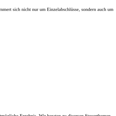
kümmert sich nicht nur um Einzel­abschlüsse, sondern auch um
stmögliche Ergebnis. Wir beraten zu diversen Steuert­hemen